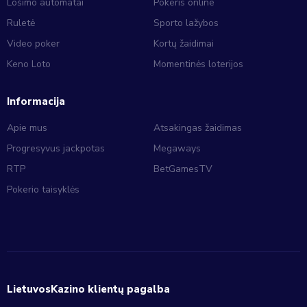
Lošimo automatai
Pokeris online
Ruletė
Sporto lažybos
Video poker
Kortų žaidimai
Keno Loto
Momentinės loterijos
Informacija
Apie mus
Atsakingas žaidimas
Progresyvus jackpotas
Megaways
RTP
BetGamesTV
Pokerio taisyklės
LietuvosKazino klientų pagalba