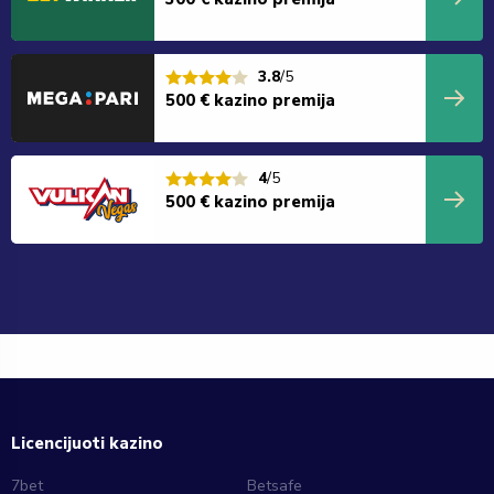
3.8
/5
500 € kazino premija
4
/5
500 € kazino premija
Licencijuoti kazino
7bet
Betsafe