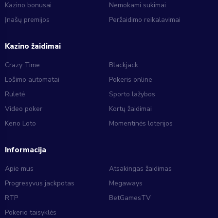
Kazino bonusai
Nemokami sukimai
Įnašų premijos
Peržaidimo reikalavimai
Kazino žaidimai
Crazy Time
Blackjack
Lošimo automatai
Pokeris online
Ruletė
Sporto lažybos
Video poker
Kortų žaidimai
Keno Loto
Momentinės loterijos
Informacija
Apie mus
Atsakingas žaidimas
Progresyvus jackpotas
Megaways
RTP
BetGamesTV
Pokerio taisyklės